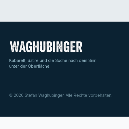
Kabarett, Satire und die Suche nach dem Sinn
unter der Oberfläche.
©
2026
Stefan Waghubinger. Alle Rechte vorbehalten.